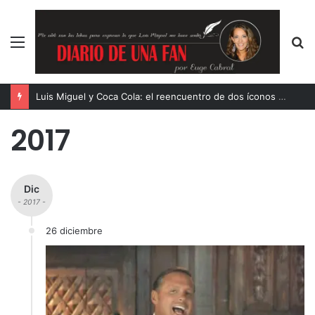
Menú
B
p
Luis Miguel y Coca Cola: el reencuentro de dos íconos eternos
2017
Dic
- 2017 -
26 diciembre