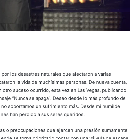
d por los desastres naturales que afectaron a varias
bataron la vida de muchísimas personas. De nueva cuenta,
n otro suceso ocurrido, esta vez en Las Vegas, publicando
ensaje “Nunca se apaga”. Deseo desde lo más profundo de
ya no soportamos un sufrimiento más. Desde mi humilde
enes han perdido a sus seres queridos.
penas o preocupaciones que ejercen una presión sumamente
or ende se torna prioritario contar con una válvula de escape