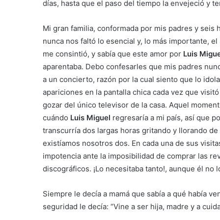
días, hasta que el paso del tiempo la envejeció y 
Mi gran familia, conformada por mis padres y seis 
nunca nos faltó lo esencial y, lo más importante, 
me consintió, y sabía que este amor por
Luis Migue
aparentaba. Debo confesarles que mis padres nunca 
a un concierto, razón por la cual siento que lo id
apariciones en la pantalla chica cada vez que visitó
gozar del único televisor de la casa. Aquel moment
cuándo
Luis Miguel
regresaría a mi país, así que po
transcurría dos largas horas gritando y llorando d
existíamos nosotros dos. En cada una de sus visita
impotencia ante la imposibilidad de comprar las rev
discográficos. ¡Lo necesitaba tanto!, aunque él no l
Siempre le decía a mamá que sabía a qué había veni
seguridad le decía: “Vine a ser hija, madre y a cuid