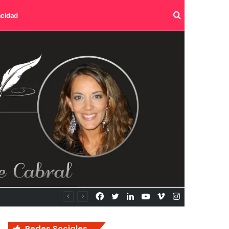
Buscar
acidad
por
Facebook
Twitter
LinkedIn
YouTube
Vimeo
Instagram
Redes Sociales