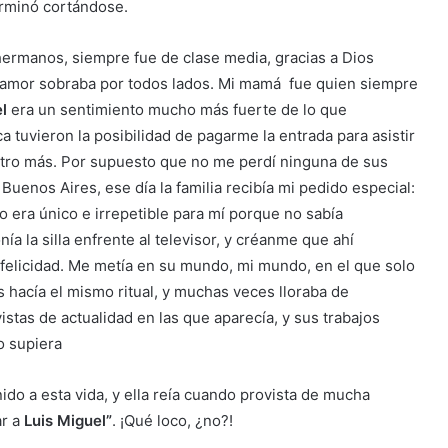
terminó cortándose.
hermanos, siempre fue de clase media, gracias a Dios
el amor sobraba por todos lados. Mi mamá fue quien siempre
l
era un sentimiento mucho más fuerte de lo que
tuvieron la posibilidad de pagarme la entrada para asistir
olatro más. Por supuesto que no me perdí ninguna de sus
 Buenos Aires, ese día la familia recibía mi pedido especial:
o era único e irrepetible para mí porque no sabía
nía la silla enfrente al televisor, y créanme que ahí
e felicidad. Me metía en su mundo, mi mundo, en el que solo
s hacía el mismo ritual, y muchas veces lloraba de
istas de actualidad en las que aparecía, y sus trabajos
o supiera
do a esta vida, y ella reía cuando provista de mucha
ar a
Luis Miguel”
. ¡Qué loco, ¿no?!