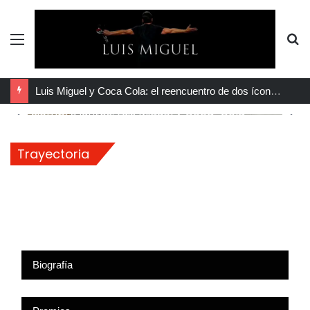
Menú
B
p
Hace 19 horas
Luis Miguel y Coca Cola: el reencuentro de dos íconos eternos
Siempre juntos: Luis Miguel y Coca-Cola
vuelven a hacer historia
Trayectoria
Biografía