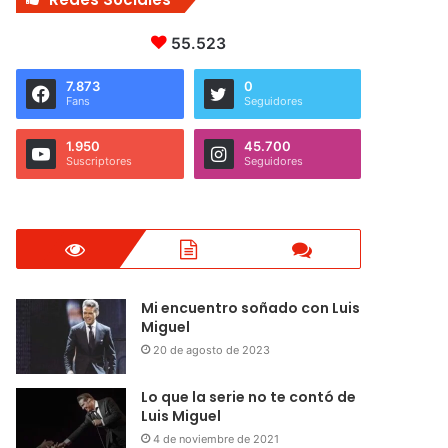
55.523
7.873
0
Fans
Seguidores
1.950
45.700
Suscriptores
Seguidores
Mi encuentro soñado con Luis
Miguel
20 de agosto de 2023
Lo que la serie no te contó de
Luis Miguel
4 de noviembre de 2021