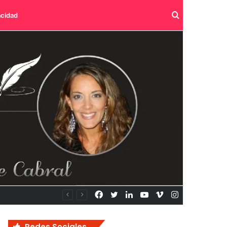
Buscar
acidad
por
Facebook
Twitter
LinkedIn
YouTube
Vimeo
Instagram
Redes Sociales