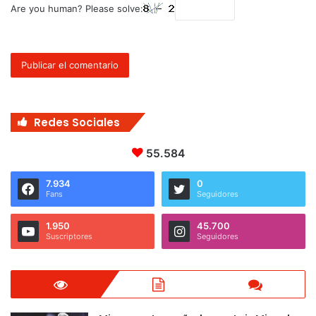
Are you human? Please solve:
Redes Sociales
55.584
7.934
0
Fans
Seguidores
1.950
45.700
Suscriptores
Seguidores