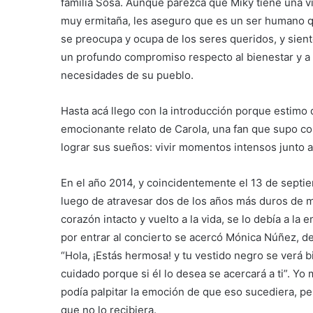
familia Sosa. Aunque parezca que Miky tiene una v
muy ermitaña, les aseguro que es un ser humano 
se preocupa y ocupa de los seres queridos, y sien
un profundo compromiso respecto al bienestar y a 
necesidades de su pueblo.
Hasta acá llego con la introducción porque estimo
emocionante relato de Carola, una fan que supo co
lograr sus sueños: vivir momentos intensos junto 
En el año 2014, y coincidentemente el 13 de septie
luego de atravesar dos de los años más duros de mi
corazón intacto y vuelto a la vida, se lo debía a la
por entrar al concierto se acercó Mónica Núñez, de
“Hola, ¡Estás hermosa! y tu vestido negro se verá b
cuidado porque si él lo desea se acercará a ti”. Yo
podía palpitar la emoción de que eso sucediera, per
que no lo recibiera.