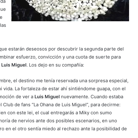
ida
que
te
las
 que estarán deseosos por descubrir la segunda parte del
mbinar esfuerzo, convicción y una cuota de suerte para
a
Luis Miguel
. Los dejo en su compañía:
mbre, el destino me tenía reservada una sorpresa especial,
 vida. La fortaleza de estar ahí sintiéndome guapa, con el
 emoción de ver a
Luis Miguel
nuevamente. Cuando estaba
l Club de fans “La Ohana de Luis Miguel”, para decirme:
ien con este lei, el cual entregarás a Miky con sumo
 moría de nervios ante dos posibles escenarios, en uno
o en el otro sentía miedo al rechazo ante la posibilidad de