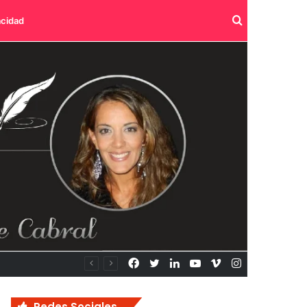
Buscar
acidad
por
Facebook
Twitter
LinkedIn
YouTube
Vimeo
Instagram
Redes Sociales