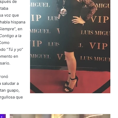
espués de
staba
sa voz que
 habla hispana
Siempre
”, en
Contigo a la
. Como
ndo “
Tú y yo
”
momento
en
sario.
oronó
a saludar a
 tan guapo,
rgullosa que