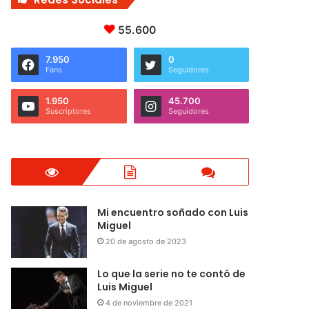
55.600
7.950
0
Fans
Seguidores
1.950
45.700
Suscriptores
Seguidores
Mi encuentro soñado con Luis
Miguel
20 de agosto de 2023
Lo que la serie no te contó de
Luis Miguel
4 de noviembre de 2021