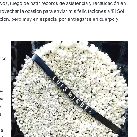
os, luego de batir récords de asistencia y recaudación en
rovechar la ocasión para enviar mis felicitaciones a ‘El Sol
inción, pero muy en especial por entregarse en cuerpo y
José
e
ca
os
el
u
la