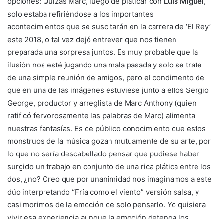
opciones: Quizás Marc, luego de platicar con
Luis Miguel
,
solo estaba refiriéndose a los importantes
acontecimientos que se suscitarán en la carrera de ‘El Rey’
este 2018, o tal vez dejó entrever que nos tienen
preparada una sorpresa juntos. Es muy probable que la
ilusión nos esté jugando una mala pasada y solo se trate
de una simple reunión de amigos, pero el condimento de
que en una de las imágenes estuviese junto a ellos Sergio
George, productor y arreglista de Marc Anthony (quien
ratificó fervorosamente las palabras de Marc) alimenta
nuestras fantasías. Es de público conocimiento que estos
monstruos de la música gozan mutuamente de su arte, por
lo que no sería descabellado pensar que pudiese haber
surgido un trabajo en conjunto de una rica plática entre los
dos, ¿no? Creo que por unanimidad nos imaginamos a este
dúo interpretando “Fría como el viento” versión salsa, y
casi morimos de la emoción de solo pensarlo. Yo quisiera
vivir esa experiencia aunque la emoción detenga los