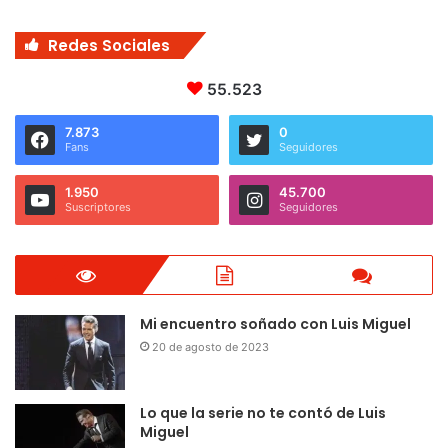
Redes Sociales
55.523
7.873
0
Fans
Seguidores
1.950
45.700
Suscriptores
Seguidores
Mi encuentro soñado con Luis Miguel
20 de agosto de 2023
Lo que la serie no te contó de Luis
Miguel