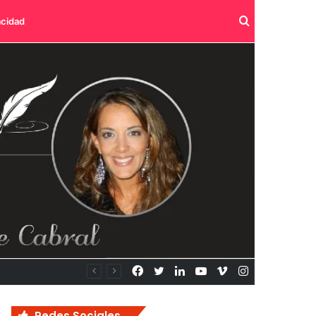
Buscar
acidad
por
Facebook
Twitter
LinkedIn
YouTube
Vimeo
Instagram
Redes Sociales