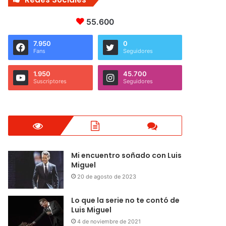
55.600
7.950
0
Fans
Seguidores
1.950
45.700
Suscriptores
Seguidores
Mi encuentro soñado con Luis
Miguel
20 de agosto de 2023
Lo que la serie no te contó de
Luis Miguel
4 de noviembre de 2021