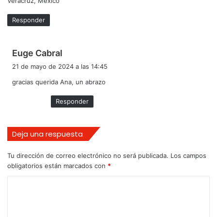
Veracruz, México
Responder
d
Euge Cabral
i
21 de mayo de 2024 a las 14:45
c
gracias querida Ana, un abrazo
e
:
Responder
Deja una respuesta
Tu dirección de correo electrónico no será publicada.
Los campos
obligatorios están marcados con
*