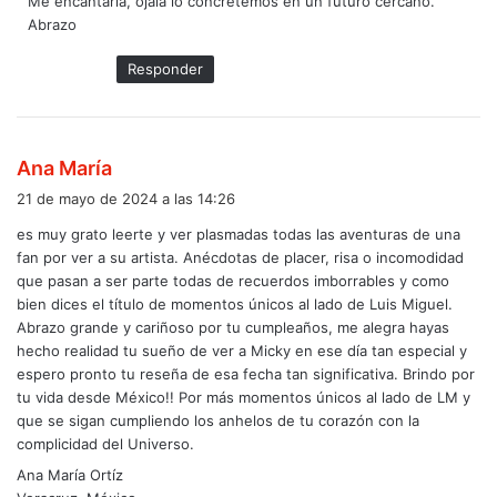
Me encantaría, ojalá lo concretemos en un futuro cercano.
e
Abrazo
:
Responder
d
Ana María
i
21 de mayo de 2024 a las 14:26
c
es muy grato leerte y ver plasmadas todas las aventuras de una
e
fan por ver a su artista. Anécdotas de placer, risa o incomodidad
:
que pasan a ser parte todas de recuerdos imborrables y como
bien dices el título de momentos únicos al lado de Luis Miguel.
Abrazo grande y cariñoso por tu cumpleaños, me alegra hayas
hecho realidad tu sueño de ver a Micky en ese día tan especial y
espero pronto tu reseña de esa fecha tan significativa. Brindo por
tu vida desde México!! Por más momentos únicos al lado de LM y
que se sigan cumpliendo los anhelos de tu corazón con la
complicidad del Universo.
Ana María Ortíz