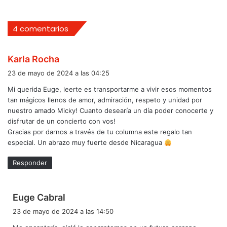
4 comentarios
d
Karla Rocha
i
23 de mayo de 2024 a las 04:25
c
Mi querida Euge, leerte es transportarme a vivir esos momentos
e
tan mágicos llenos de amor, admiración, respeto y unidad por
:
nuestro amado Micky! Cuanto desearía un día poder conocerte y
disfrutar de un concierto con vos!
Gracias por darnos a través de tu columna este regalo tan
especial. Un abrazo muy fuerte desde Nicaragua
Responder
d
Euge Cabral
i
23 de mayo de 2024 a las 14:50
c