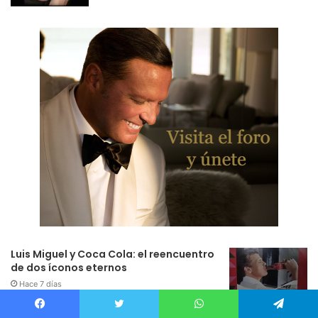
Luis Miguel y Coca Cola: el reencuentro
de dos íconos eternos
Hace 7 días
Luis Miguel, puente de sueños (Parte II)
Facebook
Twitter
WhatsApp
Telegram