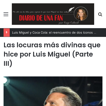
Menú
B
p
¡Es oficial! Luis Miguel consigue nuevo récord con su exitosa gira
Las locuras más divinas que
hice por Luis Miguel (Parte
III)