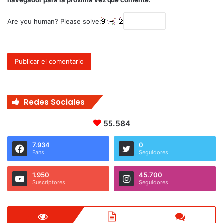
Are you human? Please solve:
Redes Sociales
55.584
7.934
0
Fans
Seguidores
1.950
45.700
Suscriptores
Seguidores