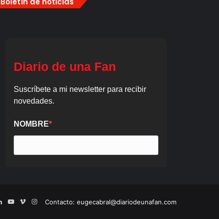
Boletín de noticias
ook
tter
LinkedIn
YouTube
Vimeo
Instagram
Contacto: eugecabral@diariodeunafan.com