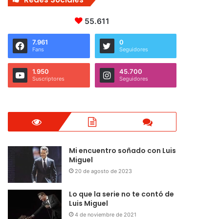
55.611
7.961
0
Fans
Seguidores
1.950
45.700
Suscriptores
Seguidores
Mi encuentro soñado con Luis
Miguel
20 de agosto de 2023
Lo que la serie no te contó de
Luis Miguel
4 de noviembre de 2021