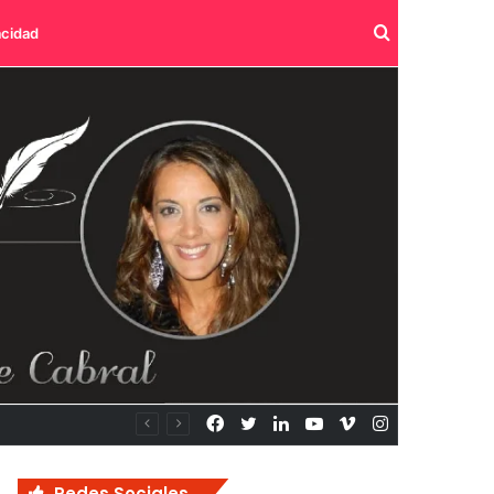
Buscar
acidad
por
Facebook
Twitter
LinkedIn
YouTube
Vimeo
Instagram
Redes Sociales