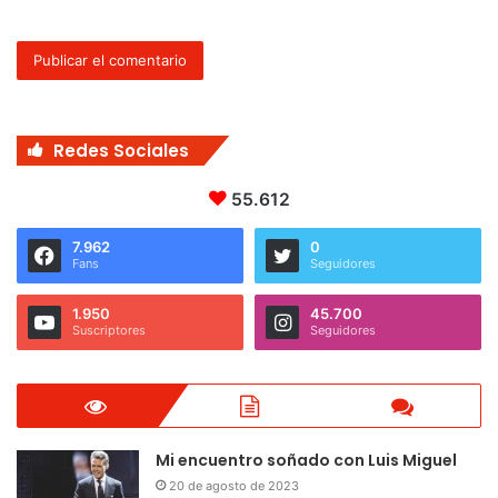
Redes Sociales
55.612
7.962
0
Fans
Seguidores
1.950
45.700
Suscriptores
Seguidores
Mi encuentro soñado con Luis Miguel
20 de agosto de 2023