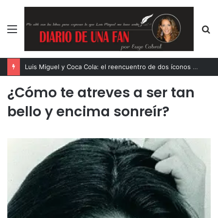
Menú
B
p
Luis Miguel y Coca Cola: el reencuentro de dos íconos eternos
¿Cómo te atreves a ser tan
bello y encima sonreír?