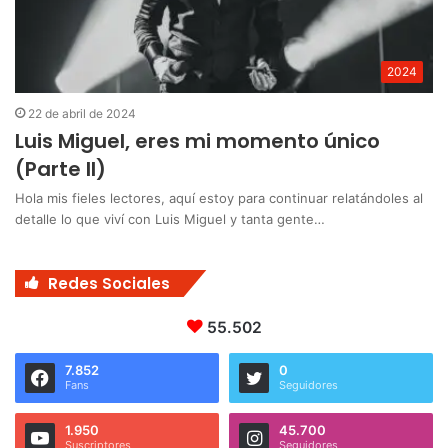
2024
22 de abril de 2024
Luis Miguel, eres mi momento único
(Parte II)
Hola mis fieles lectores, aquí estoy para continuar relatándoles al
detalle lo que viví con Luis Miguel y tanta gente…
Redes Sociales
55.502
7.852
0
Fans
Seguidores
1.950
45.700
Suscriptores
Seguidores