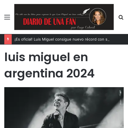
Menú
B
p
¡Es oficial! Luis Miguel consigue nuevo récord con su exitosa gira
luis miguel en
argentina 2024