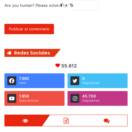
Are you human? Please solve:
Redes Sociales
55.612
7.962
0
Fans
Seguidores
1.950
45.700
Suscriptores
Seguidores