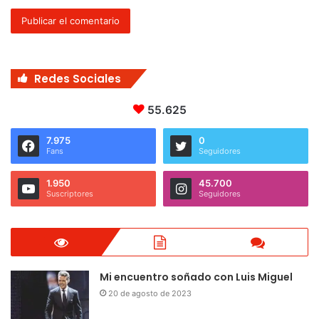
Redes Sociales
55.625
7.975
0
Fans
Seguidores
1.950
45.700
Suscriptores
Seguidores
Mi encuentro soñado con Luis Miguel
20 de agosto de 2023