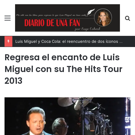
Menú
B
p
Luis Miguel y Coca Cola: el reencuentro de dos íconos eternos
Regresa el encanto de Luis
Miguel con su The Hits Tour
2013