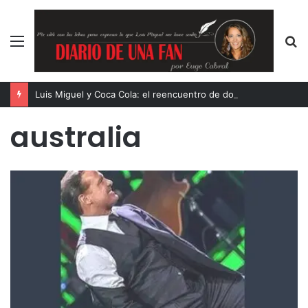
Menú
B
p
Luis Miguel y Coca Cola: el reencuentro de dos íconos eternos
australia