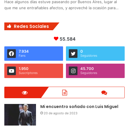
Hace algunos días estuve paseando por Buenos Aires, lugar al
que me une entrañables afectos, y aproveché la ocasión para…
Redes Sociales
55.584
7.934
0
Fans
Seguidores
1.950
45.700
Suscriptores
Seguidores
Mi encuentro soñado con Luis Miguel
20 de agosto de 2023