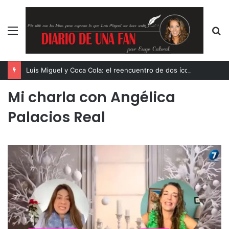
Menú
B
p
Luis Miguel y Coca Cola: el reencuentro de dos íconos eternos
Mi charla con Angélica
Palacios Real