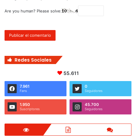
Are you human? Please solve:
Redes Sociales
55.611
7.961
0
Fans
Seguidores
1.950
45.700
Suscriptores
Seguidores