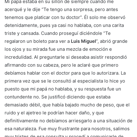
Mi papá estaba en su sillón de siempre cuando me
acerqué y le dije “Te tengo una sorpresa, pero antes
tenemos que platicar con tu doctor”. Él solo me observó
detenidamente, pues ya casi no hablaba, con una carita
triste y cansada. Cuando proseguí diciéndole “Te
regalaron un boleto para ver a
Luis Miguel
”, abrió grande
los ojos y su mirada fue una mezcla de emoción e
incredulidad. Al preguntarle si deseaba asistir respondió
afirmando con su cabeza, pero le aclaré que primero
debíamos hablar con el doctor para que lo autorizara. La
primera vez que se le consultó al especialista lo hice yo
puesto que mi papá no hablaba, y su respuesta fue un
contundente no. Se justificó diciendo que estaba
demasiado débil, que había bajado mucho de peso, que el
ruido y el ajetreo le podrían hacer daño, y que
definitivamente no debíamos arriesgarlo a una situación de
esa naturaleza. Fue muy frustrante para nosotros, salimos
muy tristes de esa consulta y procedí a comunicarle de