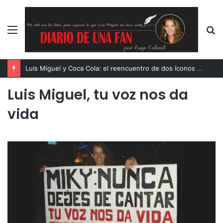
Menú
B
p
Luis Miguel y Coca Cola: el reencuentro de dos íconos eternos
Luis Miguel, tu voz nos da
vida