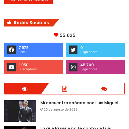
Redes Sociales
55.625
7.975
0
Fans
Seguidores
1.950
45.700
Suscriptores
Seguidores
Mi encuentro soñado con Luis Miguel
20 de agosto de 2023
Lo que la serie no te contó de Luis