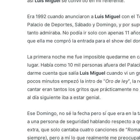
así
Luis Miguel
se convirtió en mi referente.
Era 1992 cuando anunciaron a
Luis Miguel
con el T
Palacio de Deportes, Sábado y Domingo, y por supu
tanto admiraba. No podía ir solo con apenas 11 a
que ella me compró la entrada para el show del d
La primera noche me fue imposible quedarme en cas
lugar. Había como 10 mil personas afuera del Palac
darme cuenta que salía
Luis Miguel
cuando vi un g
pocos minutos empezó la intro de “
Oro de ley
”, la
cantar eran tantos los gritos que prácticamente n
al día siguiente iba a estar genial.
Ese Domingo, no sé la fecha pero sí que era en la t
a una persona de seguridad hablando respecto a q
extra, que solo cantaba cuatro canciones de “
Roma
siempre), pero a mí lo que realmente me preocupab