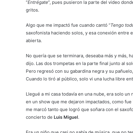
“
Entrégate
”, pues pusieron la parte del video dond
gritos.
Algo que me impactó fue cuando cantó “
Tengo todo
saxofonista haciendo solos, y esa conexión entre el
abierta.
No quería que se terminara, deseaba más y más, ha
dijo. Las dos trompetas en la parte final junto al 
Pero regresó con su gabardina negra y su pañuelo
Cuando lo tiró al público, solo vi una lucha libre e
Llegué a mi casa todavía en una nube, era solo un 
en un show que me dejaron impactados, como fue ve
me marcó tanto que logró que soñara con el saxofon
concierto de
Luis Miguel
.
Era un niño que casi no sabía de música, que no ten