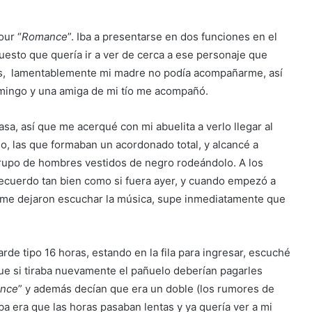
our “
Romance
”. Iba a presentarse en dos funciones en el
esto que quería ir a ver de cerca a ese personaje que
ños, lamentablemente mi madre no podía acompañarme, así
omingo y una amiga de mi tío me acompañó.
a, así que me acerqué con mi abuelita a verlo llegar al
io, las que formaban un acordonado total, y alcancé a
rupo de hombres vestidos de negro rodeándolo. A los
 recuerdo tan bien como si fuera ayer, y cuando empezó a
o me dejaron escuchar la música, supe inmediatamente que
arde tipo 16 horas, estando en la fila para ingresar, escuché
ue si tiraba nuevamente el pañuelo deberían pagarles
nce
” y además decían que era un doble (los rumores de
a era que las horas pasaban lentas y ya quería ver a mi