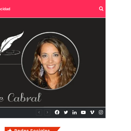
Buscar
acidad
por
Facebook
Twitter
LinkedIn
YouTube
Vimeo
Instagram
Redes Sociales