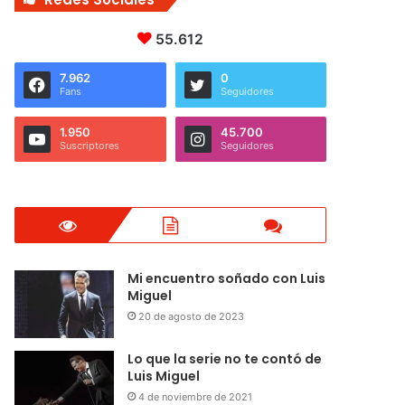
55.612
7.962
0
Fans
Seguidores
1.950
45.700
Suscriptores
Seguidores
Mi encuentro soñado con Luis
Miguel
20 de agosto de 2023
Lo que la serie no te contó de
Luis Miguel
4 de noviembre de 2021