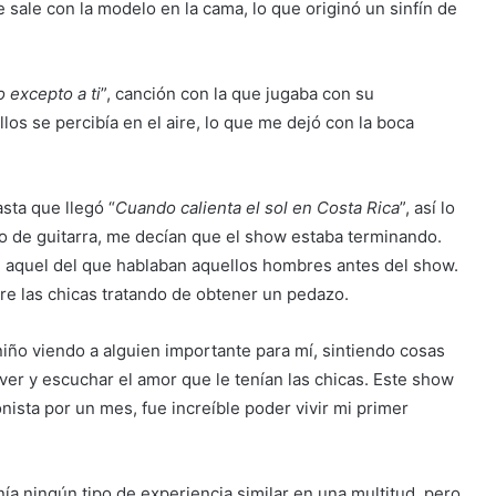
e sale con la modelo en la cama, lo que originó un sinfín de
 excepto a ti
”, canción con la que jugaba con su
los se percibía en el aire, lo que me dejó con la boca
sta que llegó “
Cuando calienta el sol en Costa Rica
”, así lo
solo de guitarra, me decían que el show estaba terminando.
, aquel del que hablaban aquellos hombres antes del show.
ntre las chicas tratando de obtener un pedazo.
niño viendo a alguien importante para mí, sintiendo cosas
r y escuchar el amor que le tenían las chicas. Este show
ista por un mes, fue increíble poder vivir mi primer
ía ningún tipo de experiencia similar en una multitud, pero