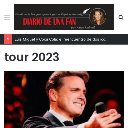
Menú
B
p
Luis Miguel y Coca Cola: el reencuentro de dos íconos eternos
tour 2023