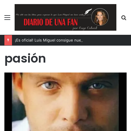
Menú
B
p
¡Es oficial! Luis Miguel consigue nuevo récord con su exitosa gira
pasión