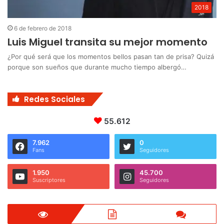
2018
6 de febrero de 2018
Luis Miguel transita su mejor momento
¿Por qué será que los momentos bellos pasan tan de prisa? Quizá
porque son sueños que durante mucho tiempo albergó…
Redes Sociales
55.612
7.962
0
Fans
Seguidores
1.950
45.700
Suscriptores
Seguidores