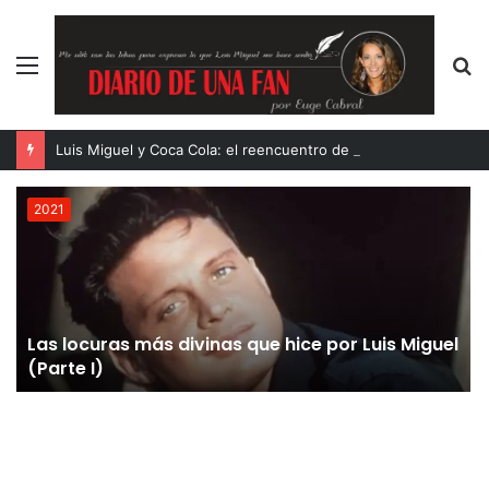
Menú
B
p
Luis Miguel y Coca Cola: el reencuentro de dos íconos eternos
2021
Las locuras más divinas que hice por Luis Miguel
(Parte I)