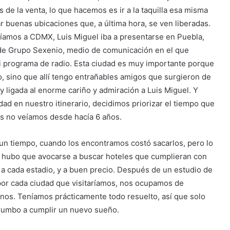
 de la venta, lo que hacemos es ir a la taquilla esa misma
buenas ubicaciones que, a última hora, se ven liberadas.
amos a CDMX, Luis Miguel iba a presentarse en Puebla,
de Grupo Sexenio, medio de comunicación en el que
i programa de radio. Esta ciudad es muy importante porque
co, sino que allí tengo entrañables amigos que surgieron de
 ligada al enorme cariño y admiración a Luis Miguel. Y
d en nuestro itinerario, decidimos priorizar el tiempo que
s no veíamos desde hacía 6 años.
un tiempo, cuando los encontramos costó sacarlos, pero lo
o hubo que avocarse a buscar hoteles que cumplieran con
e a cada estadio, y a buen precio. Después de un estudio de
por cada ciudad que visitaríamos, nos ocupamos de
os. Teníamos prácticamente todo resuelto, así que solo
 rumbo a cumplir un nuevo sueño.