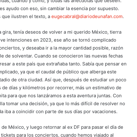
idas, cuándo y cómo, y todas las anécdotas que deseen.
es ayudo con eso, sin cambiar la esencia por supuesto.
que ilustren el texto, a
eugecabral@diariodeunafan.com
.
 gira, tenía deseos de volver a mi querido México, tierra
uve intenciones en 2023, ese año se tornó complicado
nciertos, y deseaba ir a la mayor cantidad posible, razón
ble de solventar. Cuando se conocieron las nuevas fechas
gresar a este país que extrañaba tanto. Sabía que pensar en
mplicado, ya que el caudal de público que alberga este
stadio de otra ciudad. Así que, después de estudiar un poco
 de días y kilómetros por recorrer, más un estimativo de
nita para que nos lanzáramos a esta aventura juntas. Con
la tomar una decisión, ya que lo más difícil de resolver no
 iba a coincidir con parte de sus días por vacaciones.
 de México, y luego retornar al ex DF para pasar el día de
tickets para los conciertos, cuando hemos viajado al