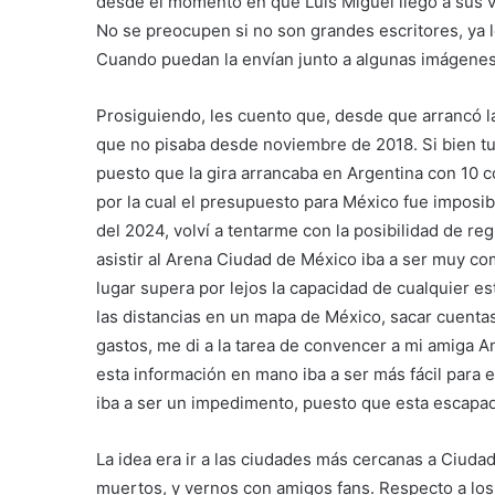
desde el momento en que Luis Miguel llegó a sus v
No se preocupen si no son grandes escritores, ya l
Cuando puedan la envían junto a algunas imágenes 
Prosiguiendo, les cuento que, desde que arrancó la
que no pisaba desde noviembre de 2018. Si bien t
puesto que la gira arrancaba en Argentina con 10 co
por la cual el presupuesto para México fue imposi
del 2024, volví a tentarme con la posibilidad de re
asistir al Arena Ciudad de México iba a ser muy co
lugar supera por lejos la capacidad de cualquier e
las distancias en un mapa de México, sacar cuentas
gastos, me di a la tarea de convencer a mi amiga A
esta información en mano iba a ser más fácil para el
iba a ser un impedimento, puesto que esta escapada
La idea era ir a las ciudades más cercanas a Ciudad
muertos, y vernos con amigos fans. Respecto a los 