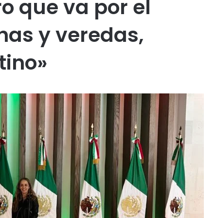
ro que va por el
has y veredas,
tino»