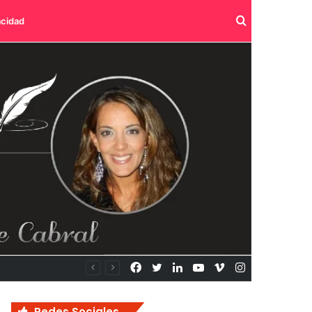
Buscar
acidad
por
Facebook
Twitter
LinkedIn
YouTube
Vimeo
Instagram
Redes Sociales