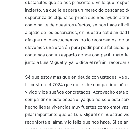
obstáculos que se nos presenten. En lo que respect
incierto, ya que le espera un merecido descanso d
esperanza de alguna sorpresa que nos ayude a tran
como parte de nuestros afectos, se nos hace difíci
alejado de los escenarios, en nuestra cotidianida
día que no lo escuchemos, no lo recordemos, no p
elevemos una oración para pedir por su felicidad, p
contamos con un espacio donde compartir material
junto a Luis Miguel y, ya lo dice el refrán, recordar e
Sé que estoy más que en deuda con ustedes, ya qu
trimestre del 2024 que no les he compartido, año q
vivido y los sueños concretados. Aprovecho esta op
compartir en este espacio, ya que no solo esta se
hecho llegar vivencias muy fuertes como emotivas 
pilar importante que es Luis Miguel en nuestras vi
reconforta el alma, y lo feliz que nos hace. Si se a