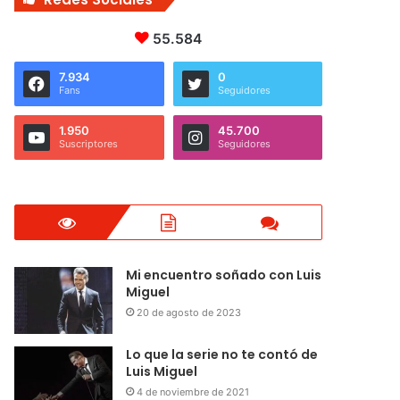
55.584
7.934
0
Fans
Seguidores
1.950
45.700
Suscriptores
Seguidores
Mi encuentro soñado con Luis
Miguel
20 de agosto de 2023
Lo que la serie no te contó de
Luis Miguel
4 de noviembre de 2021