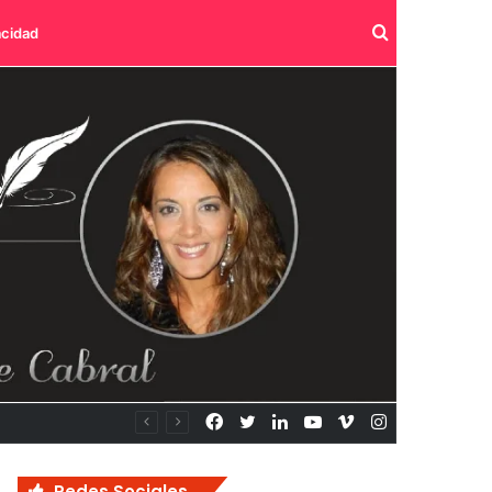
Buscar
acidad
por
Facebook
Twitter
LinkedIn
YouTube
Vimeo
Instagram
Redes Sociales