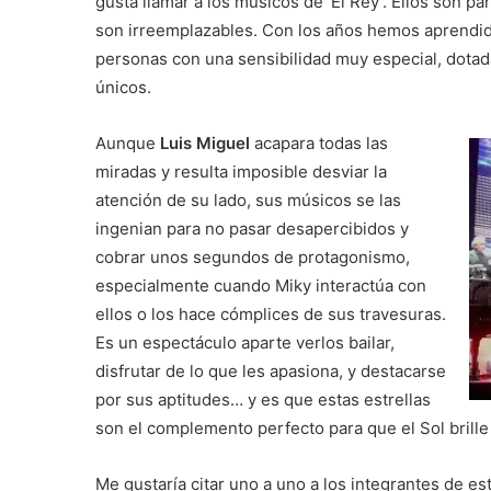
gusta llamar a los músicos de ‘El Rey’. Ellos son p
son irreemplazables. Con los años hemos aprendido
personas con una sensibilidad muy especial, dota
únicos.
Aunque
Luis Miguel
acapara todas las
miradas y resulta imposible desviar la
atención de su lado, sus músicos se las
ingenian para no pasar desapercibidos y
cobrar unos segundos de protagonismo,
especialmente cuando Miky interactúa con
ellos o los hace cómplices de sus travesuras.
Es un espectáculo aparte verlos bailar,
disfrutar de lo que les apasiona, y destacarse
por sus aptitudes… y es que estas estrellas
son el complemento perfecto para que el Sol brille
Me gustaría citar uno a uno a los integrantes de es