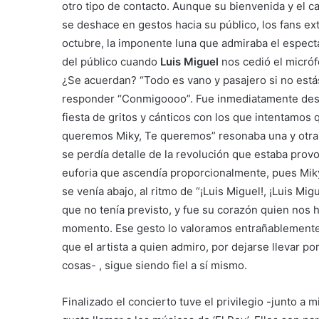
otro tipo de contacto. Aunque su bienvenida y el c
se deshace en gestos hacia su público, los fans e
octubre, la imponente luna que admiraba el espect
del público cuando
Luis Miguel
nos cedió el micróf
¿Se acuerdan? “Todo es vano y pasajero si no estás
responder “Conmigoooo”. Fue inmediatamente des
fiesta de gritos y cánticos con los que intentamos
queremos Miky, Te queremos” resonaba una y otra v
se perdía detalle de la revolución que estaba prov
euforia que ascendía proporcionalmente, pues Miky
se venía abajo, al ritmo de “¡Luis Miguel!, ¡Luis Mi
que no tenía previsto, y fue su corazón quien nos 
momento. Ese gesto lo valoramos entrañablemente
que el artista a quien admiro, por dejarse llevar p
cosas- , sigue siendo fiel a sí mismo.
Finalizado el concierto tuve el privilegio -junto a