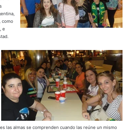
s
entina,
e, como
, e
tad.
pues las almas se comprenden cuando las reúne un mismo