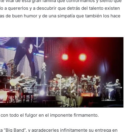
arte vital de esta gran familia que conformamos y siento que
 a quererlos y a descubrir que detrás del talento existen
das de buen humor y de una simpatía que también los hace
 con todo el fulgor en el imponente firmamento.
ta “Big Band”, y agradecerles infinitamente su entrega en