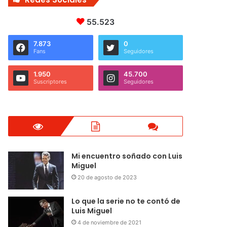
55.523
7.873
0
Fans
Seguidores
1.950
45.700
Suscriptores
Seguidores
Mi encuentro soñado con Luis
Miguel
20 de agosto de 2023
Lo que la serie no te contó de
Luis Miguel
4 de noviembre de 2021