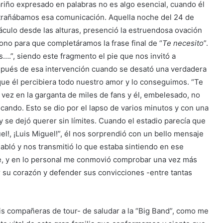
ariño expresado en palabras no es algo esencial, cuando él
xtrañábamos esa comunicación. Aquella noche del 24 de
áculo desde las alturas, presenció la estruendosa ovación
ono para que completáramos la frase final de “
Te necesito
”.
….”, siendo este fragmento el pie que nos invitó a
pués de esa intervención cuando se desató una verdadera
 que él percibiera todo nuestro amor y lo conseguimos. “Te
ez en la garganta de miles de fans y él, embelesado, no
ocando. Esto se dio por el lapso de varios minutos y con una
 se dejó querer sin límites. Cuando el estadio parecía que
guel!, ¡Luis Miguel!”, él nos sorprendió con un bello mensaje
habló y nos transmitió lo que estaba sintiendo en ese
, y en lo personal me conmovió comprobar una vez más
or su corazón y defender sus convicciones -entre tantas
 mis compañeras de tour- de saludar a la “Big Band”, como me