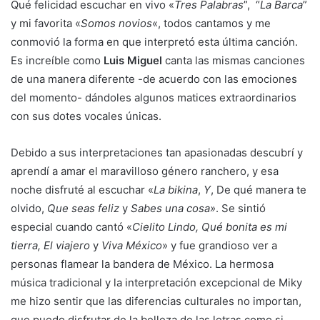
Qué felicidad escuchar en vivo «
Tres Palabras
”, “
La Barca
”
y mi favorita «
Somos novios
«, todos cantamos y me
conmovió la forma en que interpretó esta última canción.
Es increíble como
Luis Miguel
canta las mismas canciones
de una manera diferente -de acuerdo con las emociones
del momento- dándoles algunos matices extraordinarios
con sus dotes vocales únicas.
Debido a sus interpretaciones tan apasionadas descubrí y
aprendí a amar el maravilloso género ranchero, y esa
noche disfruté al escuchar «
La bikina
,
Y
, De qué manera te
olvido,
Que seas feliz
y
Sabes una cosa»
. Se sintió
especial cuando cantó «
Cielito Lindo, Qué bonita es mi
tierra, El viajero
y
Viva México
» y fue grandioso ver a
personas flamear la bandera de México. La hermosa
música tradicional y la interpretación excepcional de Miky
me hizo sentir que las diferencias culturales no importan,
que puedo disfrutar de la belleza de las letras como si