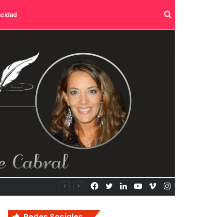
Buscar
acidad
por
Facebook
Twitter
LinkedIn
YouTube
Vimeo
Instagram
Redes Sociales