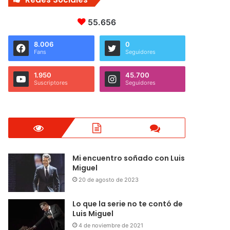
55.656
8.006
0
Fans
Seguidores
1.950
45.700
Suscriptores
Seguidores
Mi encuentro soñado con Luis
Miguel
20 de agosto de 2023
Lo que la serie no te contó de
Luis Miguel
4 de noviembre de 2021