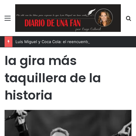
Menú
B
p
Luis Miguel y Coca Cola: el reencuentro de dos íconos eternos
la gira más
taquillera de la
historia