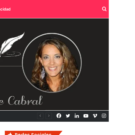
Buscar
acidad
por
Facebook
Twitter
LinkedIn
YouTube
Vimeo
Instagram
Redes Sociales