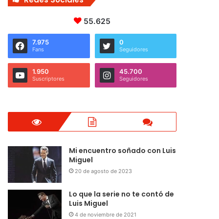
55.625
7.975
0
Fans
Seguidores
1.950
45.700
Suscriptores
Seguidores
Mi encuentro soñado con Luis
Miguel
20 de agosto de 2023
Lo que la serie no te contó de
Luis Miguel
4 de noviembre de 2021