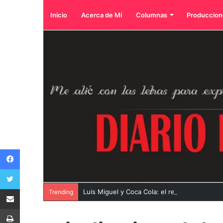
Inicio
Acerca de Mí
Columnas
Produccion
Facebook
Twitter
Compartir por correo electrónico
Luis Miguel y Coca Cola: el reencuentro de 
Trending
Imprimir