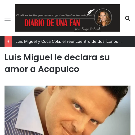
Menú
B
p
Luis Miguel y Coca Cola: el reencuentro de dos íconos eternos
Luis Miguel le declara su
amor a Acapulco