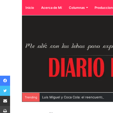
Inicio
Acerca de Mí
Columnas
Produccion
Facebook
Twitter
Compartir por correo electrónico
Luis Miguel y Coca Cola: el reencuentro de 
Trending
Imprimir