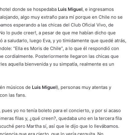
al hotel donde se hospedaba
Luis Miguel
, e ingresamos
 alojando, algo muy extraño para mí porque en Chile no se
amos esperando a las chicas del Club Oficial Vivo, de
¡No lo pude creer!, a pesar de que me habían dicho que
có a saludarlo, luego Eva, y yo tímidamente que quedé atrás,
ole: “Ella es Moris de Chile”, a lo que él respondió con
me cordialmente. Posteriormente llegaron las chicas que
es aquella bienvenida y su simpatía, realmente es un
bién músicos de
Luis Miguel
), personas muy atentas y
con las fans.
pues yo no tenía boleto para el concierto, y por si acaso
imeras filas y, ¿qué creen?, quedaba uno en la tercera fila
cuché pero Martha sí, así que le dijo que lo llevábamos.
ciencia que era cierto, que lo vería cerquita. No