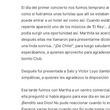
El día del primer concierto nos fuimos temprano 
como si fuéramos unas turistas que allí se estaban
puede entrar a un hotel así como así. Cuando estáb
repente apareció uno de los músicos de ‘El Rey’… 
podía surgir una oportunidad así. Marthita se acer
después ellas me llamaron para presentarme diciénd
una linda sonrisa…“¡De Chile!”, para luego saludar
esperábamos, a quienes aprovecho para agradecerl
bonito Club.
Después fui presentada a Salo y Víctor Loyo (tam
simpáticas, a quienes les agradezco la disposición 
Esa tarde fuimos con Martha a un centro comercial, 
ella preguntó si había alguno para ese día en las pr
¡Bendito sea Dios! No pude reaccionar cuando lo es
Pasaron varias horas cuando por fin pude tomar con