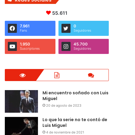
55.611
7.961
0
Fans
Seguidores
1.950
45.700
Suscriptores
Seguidores
Mi encuentro soñado con Luis
Miguel
20 de agosto de 2023
Lo que la serie no te contó de
Luis Miguel
4 de noviembre de 2021