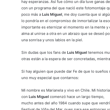
hay esperanzas. Así fue cómo un día tuve ganas de
con un programa del que nació este fotomontaje q
poco más a
Luis Miguel
, me doy cuenta que si alg
lo pondría en el compromiso de inmortalizar la e
importante es eternizar el momento en la mente y 
alma al unirse a otra en un abrazo que se deseó p
una sonrisa y unos labios en la piel.
Sin dudas que los fans de
Luis Miguel
tenemos much
otras están a la espera de ser concretadas, mientr
Si hay alguien que puede dar Fe de que lo sueños 
uno muy especial que contarnos:
Mi nombre es Marianela y vivo en Chile. Mi historia
con
Luis Miguel
comenzó hace un largo tiempo,
mucho antes del año 1984 cuando supe que vendrí
Festival de Viña del Mar, pues para ese entonces ya