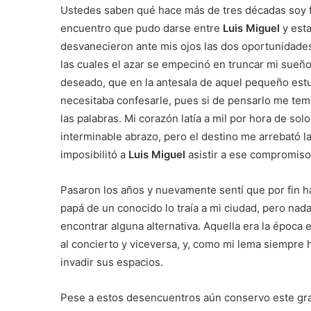
Ustedes saben qué hace más de tres décadas soy fa
encuentro que pudo darse entre
Luis Miguel
y esta
desvanecieron ante mis ojos las dos oportunidades
las cuales el azar se empecinó en truncar mi sueño
deseado, que en la antesala de aquel pequeño estu
necesitaba confesarle, pues si de pensarlo me temb
las palabras. Mi corazón latía a mil por hora de so
interminable abrazo, pero el destino me arrebató l
imposibilitó a
Luis Miguel
asistir a ese compromiso
Pasaron los años y nuevamente sentí que por fin h
papá de un conocido lo traía a mi ciudad, pero na
encontrar alguna alternativa. Aquella era la época
al concierto y viceversa, y, como mi lema siempre h
invadir sus espacios.
Pese a estos desencuentros aún conservo este gr