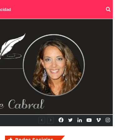
Buscar
acidad
por
Facebook
Twitter
LinkedIn
YouTube
Vimeo
Instagram
Redes Sociales